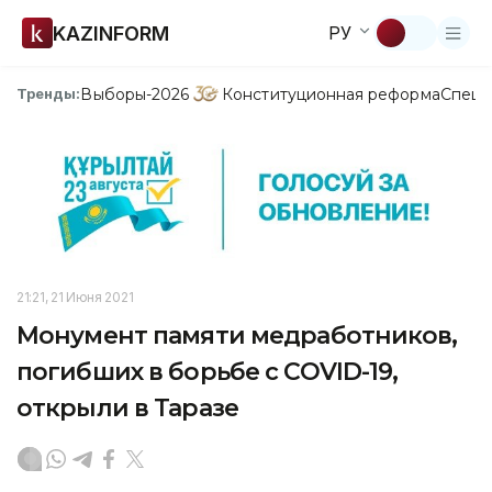
KAZINFORM
РУ
Выборы-2026
Конституционная реформа
Спецп
Тренды:
21:21, 21 Июня 2021
Монумент памяти медработников,
погибших в борьбе с COVID-19,
открыли в Таразе