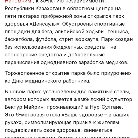
Напомним
, к 30-летию независимости
Республики Казахстан в областном центре на
пяти гектарах прибрежной зоны открылся парк
здоровья «Денсаулық». Обустроены спортивные
площадки для бега, альпийской ходьбы, тенниса,
баскетбола, футбола, стрит воркаута. Парк создан
без использования бюджетных средств - на
спонсорские средства и добровольные
перечисления однодневного заработка медиков.
Торжественное открытие парка было приурочено
ко Дню медицинского работника.
В новом парке установлены две памятные стелы,
автором которых является жамбылский скульптор
Бектур Майрин, проживающий в Нур-Султане.
Это 6-метровая стела «Ваше здоровье – в ваших
руках», символизирующая призыв к жителям
поддерживать свое здоровье, заниматься
пешими прогулками, бегом, спортивными играми,