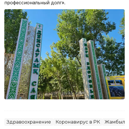
профессиональный долг».
Здравоохранение
Коронавирус в РК
Жамбылск