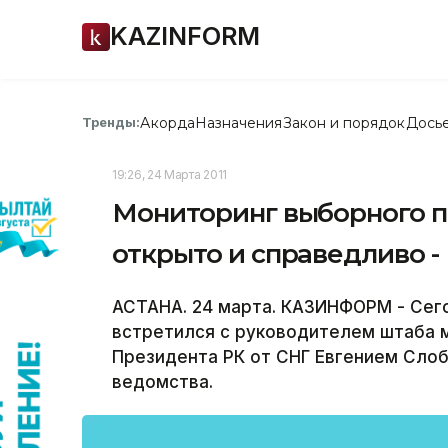
KAZINFORM
Акорда
Назначения
Закон и порядок
Дось
Тренды:
19:26, 24 Марта 2011
Мониторинг выборного п
открыто и справедливо -
АСТАНА. 24 марта. КАЗИНФОРМ - Сег
встретился с руководителем штаба 
Президента РК от СНГ Евгением Сло
ведомства.