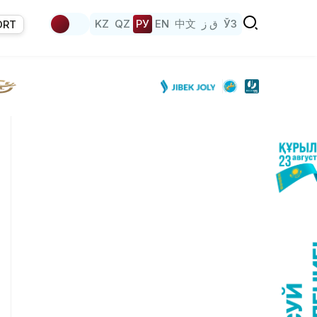
KZ
QZ
РУ
EN
中文
ق ز
ЎЗ
ORT