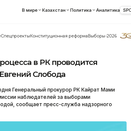
В мире
Казахстан
Политика
Аналитика
SP
е
Спецпроекты
Конституционная реформа
Выборы-2026
роцесса в РК проводится
 Евгений Слобода
одня Генеральный прокурор РК Кайрат Мами
миссии наблюдателей за выборами
бодой, сообщает пресс-служба надзорного