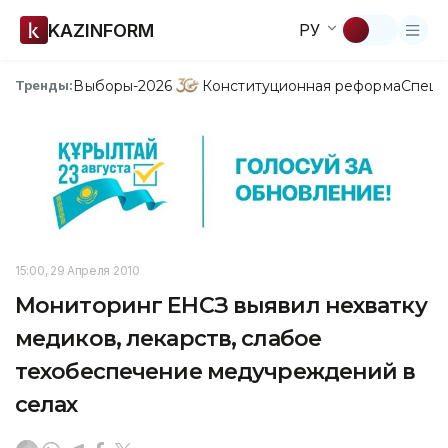
KAZINFORM
РУ
Выборы-2026
Конституционная реформа
Спецп
Тренды:
15:00, 29 Апреля 2010
Мониторинг ЕНСЗ выявил нехватку
медиков, лекарств, слабое
техобеспечение медучреждений в
селах