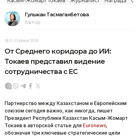
Касым-Жомарт Токаев
Журналист
Награда
С
Гульжан Тасмаганбетова
Автор
18:11, 22 Июня 2026
От Среднего коридора до ИИ:
Токаев представил видение
сотрудничества с ЕС
Партнерство между Казахстаном и Европейским
союзом сегодня важно, как никогда, пишет
Президент Республики Казахстан Касым-Жомарт
Токаев в авторской статье для
Euronews
,
обозначая три ключевые стратегические цели