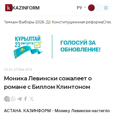
KAZINFORM
РУ
Выборы-2026
Конституционная реформа
Спецп
Тренды:
03:42, 07 Мая 2014
Моника Левински сожалеет о
романе с Биллом Клинтоном
АСТАНА. КАЗИНФОРМ - Монику Левински настигло