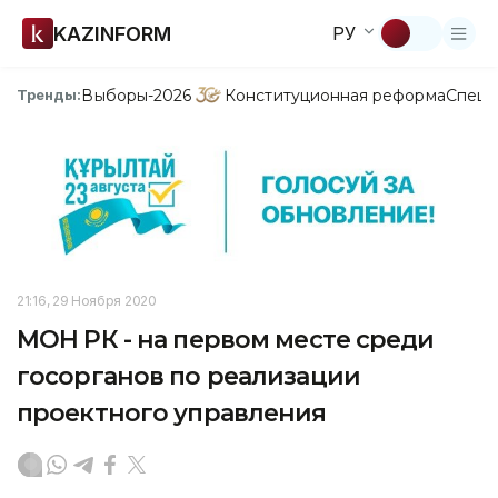
KAZINFORM
РУ
Выборы-2026
Конституционная реформа
Спецп
Тренды:
21:16, 29 Ноября 2020
МОН РК - на первом месте среди
госорганов по реализации
проектного управления