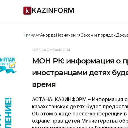
KAZINFORM
Акорда
Назначения
Закон и порядок
Дось
Тренды:
17:52, 24 Февраля 2014
МОН РК: информация о 
иностранцами детях буд
время
АСТАНА. КАЗИНФОРМ – Информация о
казахстанских детях будет предост
Об этом в ходе пресс-конференции в
охране прав детей Министерства обр