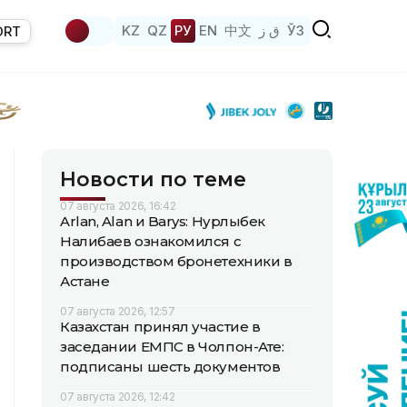
KZ
QZ
РУ
EN
中文
ق ز
ЎЗ
ORT
Новости по теме
07 августа 2026, 16:42
Arlan, Alan и Barys: Нурлыбек
Налибаев ознакомился с
производством бронетехники в
Астане
07 августа 2026, 12:57
Казахстан принял участие в
заседании ЕМПС в Чолпон-Ате:
подписаны шесть документов
07 августа 2026, 12:42