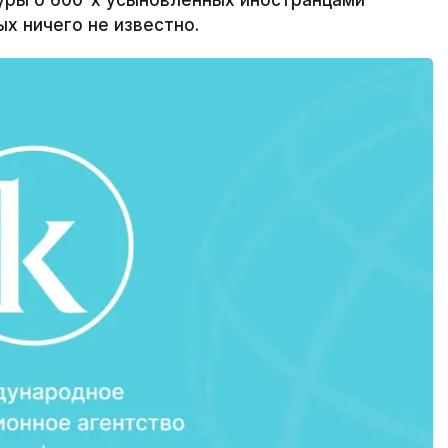
уры о 600-х усыновленных иностранцами
ых ничего не известно.