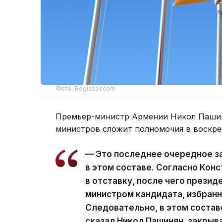
Фото: Regisser.com
Премьер-министр Армении Никол Пашин
министров сложит полномочия в воскре
— Это последнее очередное з
в этом составе. Согласно Кон
в отставку, после чего презид
министром кандидата, избран
Следовательно, в этом состав
сказал Никол Пашинян, закрыв