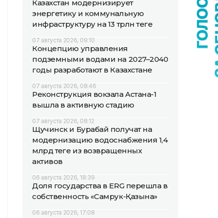
Казахстан модернизирует
энергетику и коммунальную
инфраструктуру на 13 трлн теңге
07 августа 2026, 09:10
Концепцию управления
подземными водами на 2027–2040
годы разработают в Казахстане
07 августа 2026, 08:46
Реконструкция вокзала Астана-1
вышла в активную стадию
07 августа 2026, 08:12
Щучинск и Бурабай получат на
модернизацию водоснабжения 1,4
млрд теңге из возвращенных
активов
06 августа 2026, 18:39
Доля государства в ERG перешла в
собственность «Самрук-Қазына»
06 августа 2026, 17:08