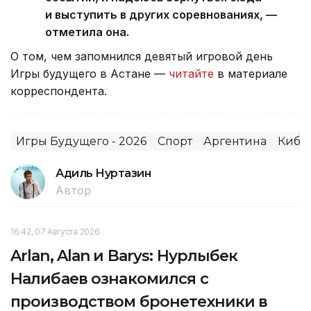
и выступить в других соревнованиях, —
отметила она.
О том, чем запомнился девятый игровой день
Игры будущего в Астане —
читайте
в материале
корреспондента.
Игры Будущего - 2026
Спорт
Аргентина
Кибе
Адиль Нуртазин
Автор
16:42, 07 Августа 2026
Arlan, Alan и Barys: Нурлыбек
Налибаев ознакомился с
производством бронетехники в