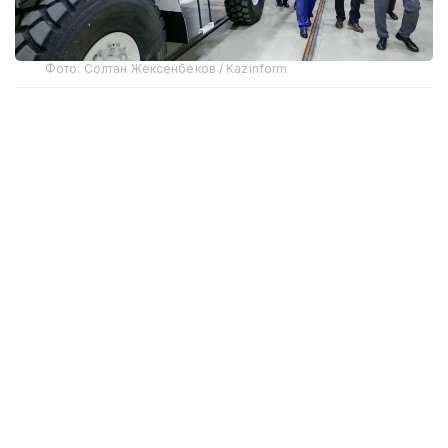
Фото: Солтан Жексенбеков / Kazinform
Предприятие выпускает бронированные колесные
машины Arlan и Alan-2, семейство боевых
бронированных машин Barys в конфигурациях
4×4, 6×6 и 8×8, а также перспективную
плавающую колесную платформу Terrex-Barys-A
8×8.