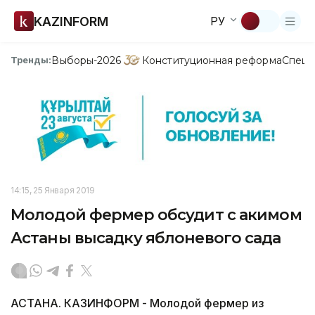
KAZINFORM
РУ
Выборы-2026
Конституционная реформа
Спецп
Тренды:
14:15, 25 Января 2019
Молодой фермер обсудит с акимом
Астаны высадку яблоневого сада
АСТАНА. КАЗИНФОРМ - Молодой фермер из