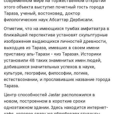
современном мире на торжественном открытии
этого объекта выступил почетный гость города
Тараза, ученый, востоковед, доктор
филологических наук Абсаттар Дербисали.
Отметим, что на имеющихся тумбах амфитеатра в
ближайшей перспективе установят скульптурные
изображения выдающихся личностей древности,
выходцев из Тараза, имевших в своем имени
приставку аль-Тарази - «из Тараза». Историки
установили 48 таких знаменитых имен людей,
добившихся значительных успехов в науке,
культуре, географии, философии, логике,
естествознании, и прославивших название города
Тараза.
Центр способностей Jastar расположился в
новом, построенном в короткие сроки
одноэтажном здании. Здесь находится интернет-
кафе, которое сразу же облюбовали студенты