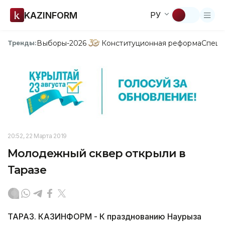
KAZINFORM
РУ
Выборы-2026
Конституционная реформа
Спецп
Тренды:
20:52, 22 Марта 2019
Молодежный сквер открыли в
Таразе
ТАРАЗ. КАЗИНФОРМ - К празднованию Наурыза