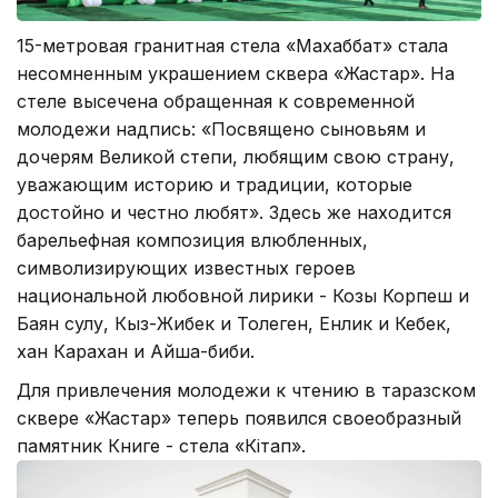
15-метровая гранитная стела «Махаббат» стала
несомненным украшением сквера «Жастар». На
стеле высечена обращенная к современной
молодежи надпись: «Посвящено сыновьям и
дочерям Великой степи, любящим свою страну,
уважающим историю и традиции, которые
достойно и честно любят». Здесь же находится
барельефная композиция влюбленных,
символизирующих известных героев
национальной любовной лирики - Козы Корпеш и
Баян сулу, Кыз-Жибек и Толеген, Енлик и Кебек,
хан Карахан и Айша-биби.
Для привлечения молодежи к чтению в таразском
сквере «Жастар» теперь появился своеобразный
памятник Книге - стела «Кітап».