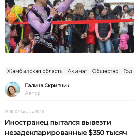
Жамбылская область
Акимат
Общество
Год 
Галина Скрипник
Автор
18:19, 09 Августа 2026
Иностранец пытался вывезти
незадекларированные $350 тысяч