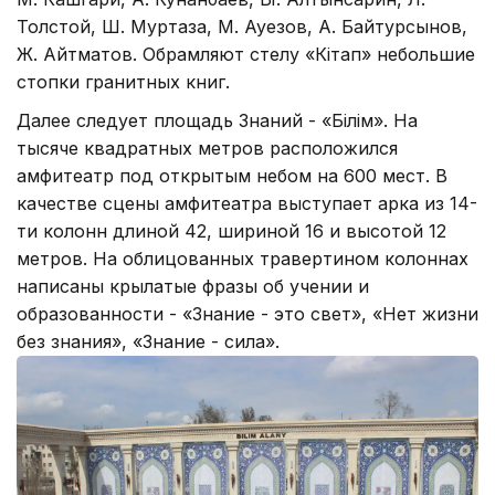
Толстой, Ш. Муртаза, М. Ауезов, А. Байтурсынов,
Ж. Айтматов. Обрамляют стелу «Кітап» небольшие
стопки гранитных книг.
Далее следует площадь Знаний - «Білім». На
тысяче квадратных метров расположился
амфитеатр под открытым небом на 600 мест. В
качестве сцены амфитеатра выступает арка из 14-
ти колонн длиной 42, шириной 16 и высотой 12
метров. На облицованных травертином колоннах
написаны крылатые фразы об учении и
образованности - «Знание - это свет», «Нет жизни
без знания», «Знание - сила».