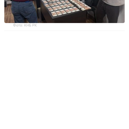
Фото: КНБ РК
Пограничная служба КНБ проводит работу
по недопущению незаконного вывоза денежных
средств за рубеж.