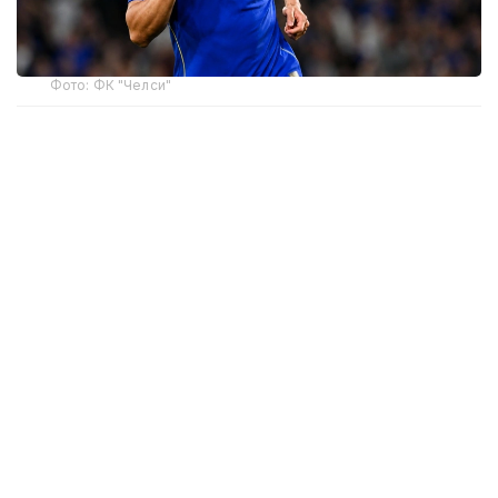
Фото: ФК "Челси"
Квалификация на мужской футбольный турнир
Олимпиады-2028 в Лос-Анджелесе пройдет по
новым правилам и в сокращенном формате.
ФИФА и МОК уменьшили количество участников
мужского турнира с 16 до 12 команд.
Из-за сокращения числа участников во всех
конфедерациях уменьшилось количество
олимпийских путевок, а межконтинентальные
стыковые матчи были полностью отменены. Как и
прежде, в мужском олимпийском турнире
выступят молодежные сборные с возрастным
ограничением до 23 лет, при этом каждая
команда сможет заявить трех игроков старше