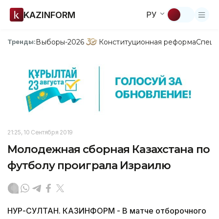
KAZINFORM
РУ
Выборы-2026
Конституционная реформа
Спецп
Тренды:
21:25, 10 Сентября 2019
Молодежная сборная Казахстана по
футболу проиграла Израилю
НУР-СУЛТАН. КАЗИНФОРМ ­- В матче отборочного