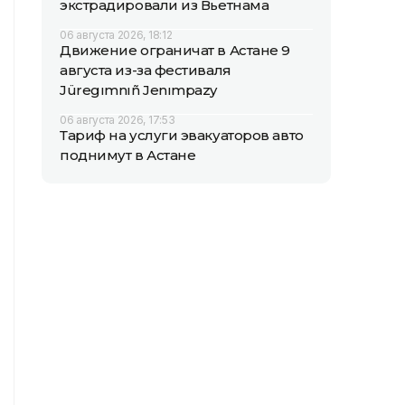
экстрадировали из Вьетнама
06 августа 2026, 18:12
Движение ограничат в Астане 9
августа из-за фестиваля
Jüregımnıñ Jenımpazy
06 августа 2026, 17:53
Тариф на услуги эвакуаторов авто
поднимут в Астане