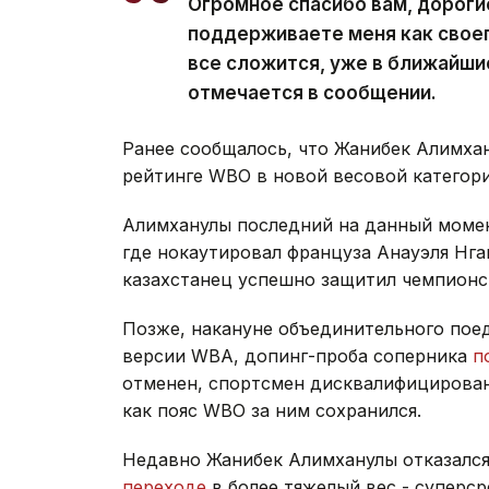
Огромное спасибо вам, дороги
поддерживаете меня как своег
все сложится, уже в ближайши
отмечается в сообщении.
Ранее сообщалось, что Жанибек Алимха
рейтинге WBO в новой весовой категори
Алимханулы последний на данный момент
где нокаутировал француза Анауэля Нга
казахстанец успешно защитил чемпионс
Позже, накануне объединительного пое
версии WBA, допинг-проба соперника
п
отменен, спортсмен дисквалифицирован 
как пояс WBO за ним сохранился.
Недавно Жанибек Алимханулы отказался
переходе
в более тяжелый вес - суперср