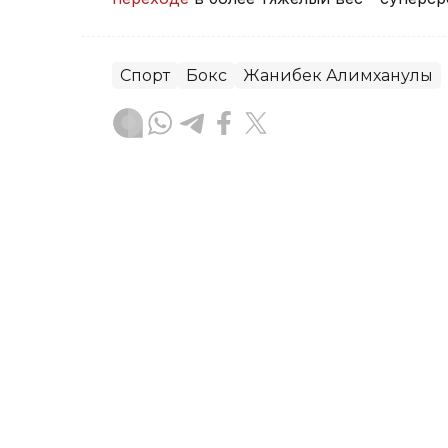
Спорт
Бокс
Жанибек Алимханулы
Жанар Альжанова
Автор
23:48, 06 Августа 2026
Велогонщик «Астаны» Кр
на этапе Тура Польши