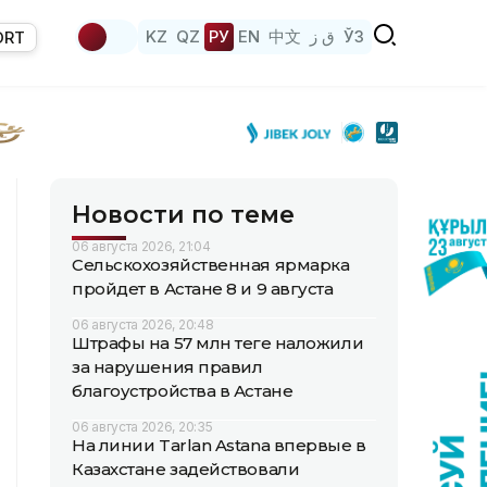
KZ
QZ
РУ
EN
中文
ق ز
ЎЗ
ORT
Новости по теме
06 августа 2026, 21:04
Сельскохозяйственная ярмарка
пройдет в Астане 8 и 9 августа
06 августа 2026, 20:48
Штрафы на 57 млн теңге наложили
за нарушения правил
благоустройства в Астане
06 августа 2026, 20:35
На линии Tarlan Astana впервые в
Казахстане задействовали