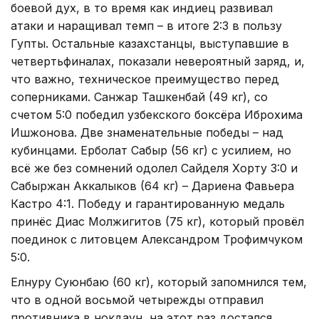
боевой дух, в то время как индиец развивал
атаки и наращивал темп – в итоге 2:3 в пользу
Гупты. Остальные казахстанцы, выступавшие в
четвертьфиналах, показали невероятный заряд, и,
что важно, техническое преимущество перед
соперниками. Санжар Ташкенбай (49 кг), со
счетом 5:0 победил узбекского боксёра Иброхима
Ишжонова. Две знаменательные победы – над
кубинцами. Ерболат Сабыр (56 кг) с усилием, но
всё же без сомнений одолел Сайделя Хорту 3:0 и
Сабыржан Аккалыков (64 кг) – Дариена Фавьера
Кастро 4:1. Победу и гарантированную медаль
принёс Диас Молжигитов (75 кг), который провёл
поединок с литовцем Александром Трофимчуком
5:0.
Елнуру Суюнбаю (60 кг), который запомнился тем,
что в одной восьмой четырежды отправил
противника в нокдаун, на этот раз достался