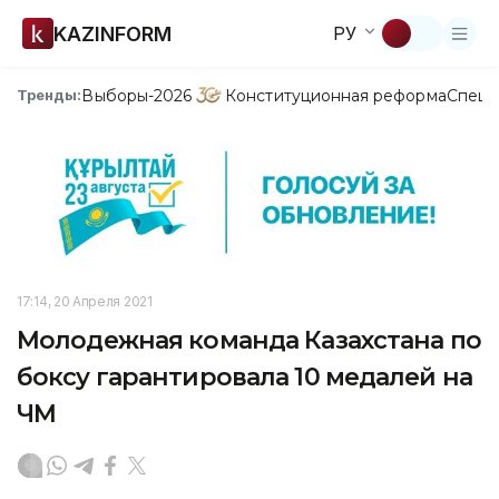
KAZINFORM
РУ
Выборы-2026
Конституционная реформа
Спецп
Тренды:
17:14, 20 Апреля 2021
Молодежная команда Казахстана по
боксу гарантировала 10 медалей на
ЧМ