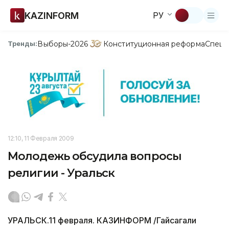
KAZINFORM
РУ
Выборы-2026
Конституционная реформа
Спецп
Тренды:
12:10, 11 Февраля 2009
Молодежь обсудила вопросы
религии - Уральск
УРАЛЬСК.11 февраля. КАЗИНФОРМ /Гайсагали