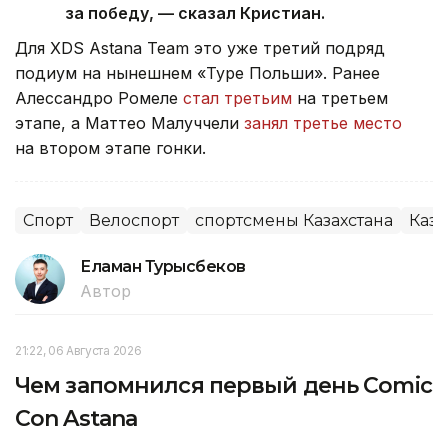
за победу, — сказал Кристиан.
Для XDS Astana Team это уже третий подряд
подиум на нынешнем «Туре Польши». Ранее
Алессандро Ромеле
стал третьим
на третьем
этапе, а Маттео Малуччели
занял третье место
на втором этапе гонки.
Спорт
Велоспорт
спортсмены Казахстана
Каза
Еламан Турысбеков
Автор
21:22, 06 Августа 2026
Чем запомнился первый день Comic
Con Astana