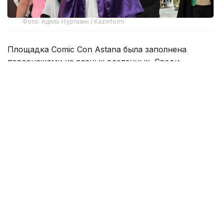
Фото: Адиль Нуртазин / Kazinform
Площадка Comic Con Astana была заполнена
персонажами из разных вселенных. Среди
посетителей можно было встретить героев аниме,
видеоигр, фильмов и комиксов.
Больше всего внимания традиционно привлекали
персонажи японской анимации. По залам
проходили герои из «Наруто», «One Piece»,
Genshin Impact и других популярных франшиз.
Для многих поклонников такие образы уже стали
неотъемлемой частью Comic Con — их выбирают
как опытные косплееры, так и те, кто впервые
решил попробовать себя в этом направлении.