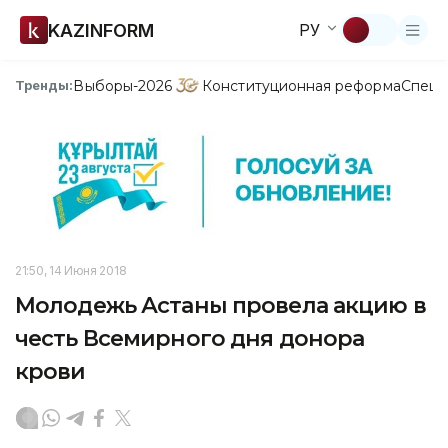
KAZINFORM
РУ
Выборы-2026
Конституционная реформа
Спецп
Тренды:
21:50, 14 Июня 2018
Молодежь Астаны провела акцию в
честь Всемирного дня донора
крови