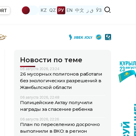
KZ
QZ
РУ
EN
中文
ق ز
ЎЗ
ORT
Новости по теме
06 августа 2026, 23:24
26 мусорных полигонов работали
без экологических разрешений в
Жамбылской области
06 августа 2026, 22:48
Полицейские Актау получили
награды за спасение ребенка
06 августа 2026, 22:26
План по переселению досрочно
выполнили в ВКО: в регион