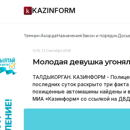
KAZINFORM
Акорда
Назначения
Закон и порядок
Дось
Тренды:
12:15, 13 Сентября 2018
Молодая девушка угонял
ТАЛДЫКОРГАН. КАЗИНФОРМ - Полицей
последних суток раскрыто три факт
похищенные автомашины найдены и 
МИА «Казинформ» со ссылкой на ДВД