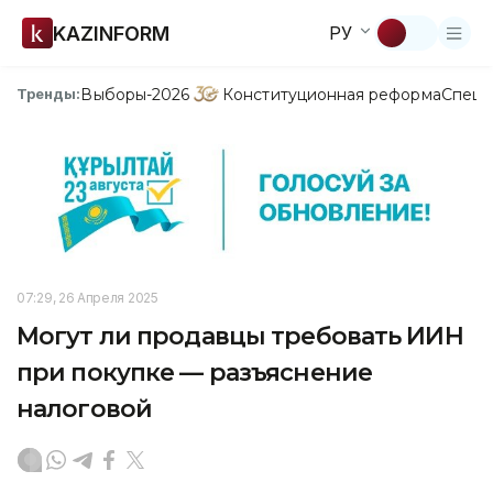
KAZINFORM
РУ
Выборы-2026
Конституционная реформа
Спецп
Тренды:
07:29, 26 Апреля 2025
Могут ли продавцы требовать ИИН
при покупке — разъяснение
налоговой