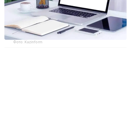
Фото: Kazinform
Самая крупная трагедия на шахте
28 октября на шахте имени Костенко в
Карагандинской области, принадлежащей
компании «АрселорМиттал Темиртау»,
прогремел
взрыв. Предположительно, по информации
компании, в лаве произошел взрыв газометана.
На момент аварии в шахте находилось 252
человека. Из них 46 погибли. Аварийно-
спасательные и поисковые работы проводились
непрерывно на протяжении нескольких суток,