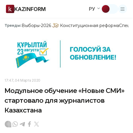
KAZINFORM
РУ
Выборы-2026
Конституционная реформа
Спецп
Тренды:
17:47, 04 Марта 2020
Модульное обучение «Новые СМИ»
стартовало для журналистов
Казахстана