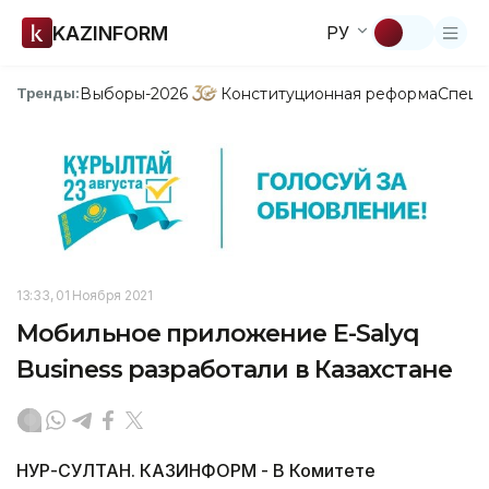
KAZINFORM
РУ
Выборы-2026
Конституционная реформа
Спецп
Тренды:
13:33, 01 Ноября 2021
Мобильное приложение E-Salyq
Business разработали в Казахстане
НУР-СУЛТАН. КАЗИНФОРМ - В Комитете