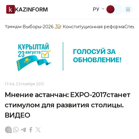
KAZINFORM
РУ
Выборы-2026
Конституционная реформа
Спецп
Тренды:
17:44, 23 Ноября 2012
Мнение астанчан: EXPO-2017станет
стимулом для развития столицы.
ВИДЕО