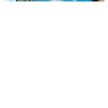
Фото: Kazinform
Подать заявление можно будет на сайте
Национального центра тестирования
app.testcenter.kz
или через приложение UTO.
Тестирование пройдет 22 августа.
Тестирование состоит из 3 блоков:
тест по казахскому языку — 30 заданий,
пороговый балл — 15;
тест по основам Конституции Республики