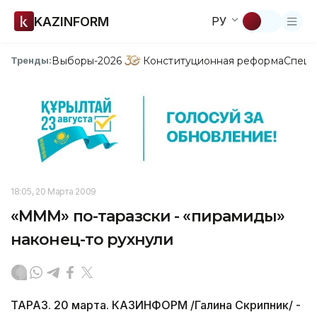
KAZINFORM
РУ
Выборы-2026
Конституционная реформа
Спецп
Тренды:
18:05, 20 Марта 2009
«МММ» по-таразски - «пирамиды»
наконец-то рухнули
ТАРАЗ. 20 марта. КАЗИНФОРМ /Галина Скрипник/ -