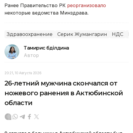
Ранее Правительство РК
реорганизовало
некоторые ведомства Минздрава.
Здравоохранение
Серик Жумангарин
НДС
П
Тамирис Әбділдина
Автор
20:21, 10 Августа 2026
26-летний мужчина скончался от
ножевого ранения в Актюбинской
области