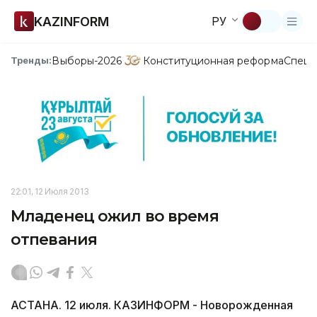
KAZINFORM
РУ
Выборы-2026
Конституционная реформа
Спецп
Тренды:
22:01, 12 Июля 2013
Младенец ожил во время
отпевания
АСТАНА. 12 июля. КАЗИНФОРМ - Новорожденная