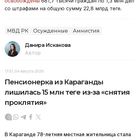
освобождены
681,7 тысячи граждан по 1,3 млн дел
со штрафами на общую сумму 22,8 млрд теңге.
МВД РК
Осужденные
Амнистия
Данира Искакова
Автор
17:51, 04 Августа 2026
Пенсионерка из Караганды
лишилась 15 млн теңге из-за «снятия
проклятия»
В Караганде 78-летняя местная жительница стала