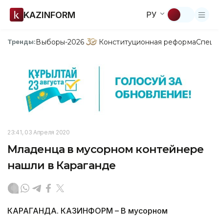
KAZINFORM
РУ
Выборы-2026
Конституционная реформа
Спецп
Тренды:
23:41, 03 Апреля 2020
Младенца в мусорном контейнере
нашли в Караганде
КАРАГАНДА. КАЗИНФОРМ – В мусорном