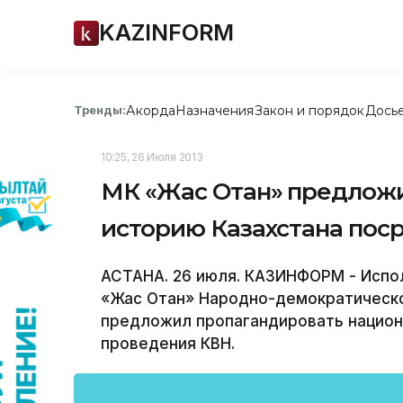
KAZINFORM
Акорда
Назначения
Закон и порядок
Дось
Тренды:
10:25, 26 Июля 2013
МК «Жас Отан» предлож
историю Казахстана пос
АСТАНА. 26 июля. КАЗИНФОРМ - Исп
«Жас Отан» Народно-демократическо
предложил пропагандировать национ
проведения КВН.