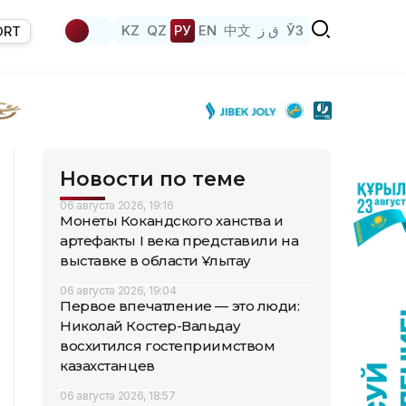
KZ
QZ
РУ
EN
中文
ق ز
ЎЗ
ORT
Новости по теме
06 августа 2026, 19:16
Монеты Кокандского ханства и
артефакты I века представили на
выставке в области Ұлытау
06 августа 2026, 19:04
Первое впечатление — это люди:
Николай Костер-Вальдау
восхитился гостеприимством
казахстанцев
06 августа 2026, 18:57