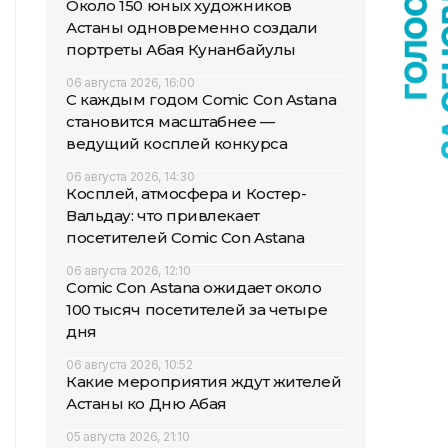
Около 150 юных художников
Астаны одновременно создали
портреты Абая Кунанбайулы
06 августа 2026, 16:00
С каждым годом Comic Con Astana
становится масштабнее —
ведущий косплей конкурса
06 августа 2026, 14:30
Косплей, атмосфера и Костер-
Вальдау: что привлекает
посетителей Comic Con Astana
06 августа 2026, 12:10
Comic Con Astana ожидает около
100 тысяч посетителей за четыре
дня
06 августа 2026, 10:52
Какие мероприятия ждут жителей
Астаны ко Дню Абая
05 августа 2026, 21:10