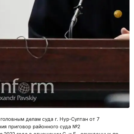
головным делам суда г. Нур-Султан от 7
ения приговор районного суда №2
 2022 года в отношении С. и Б., осужденных по