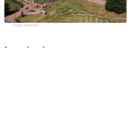
Кадр из видео
Зеленый край и новые идеи:
экологические инициативы
в Костанайской области
В прошлом году в туристическую отрасль
Костанайской области было привлечено более
13 млрд тенге инвестиций. В регионе
увеличивается количество мест для отдыха
на природе, реализуются новые туристические
проекты. Возможно, именно поэтому в прошлом
году область посетили более 250 тысяч туристов.