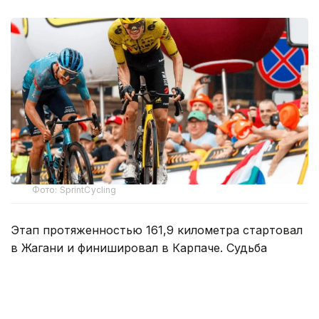
Фото: SprintCycling
Этап протяженностью 161,9 километра стартовал
в Жагани и финишировал в Карпаче. Судьба
победы решилась в концовке гонки, где впереди
осталась группа из трех гонщиков.
На заключительном километре один