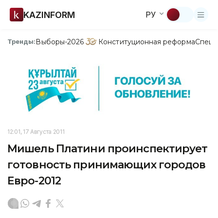
KAZINFORM
РУ
Выборы-2026
Конституционная реформа
Спецп
Тренды:
12:01, 17 Августа 2011
Мишель Платини проинспектирует
готовность принимающих городов
Евро-2012