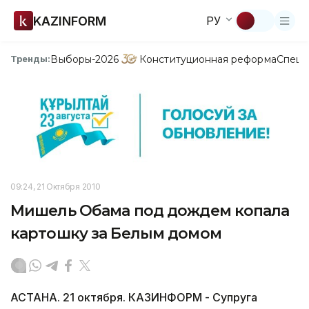
KAZINFORM
РУ
Выборы-2026
Конституционная реформа
Спецп
Тренды:
09:24, 21 Октября 2010
Мишель Обама под дождем копала
картошку за Белым домом
АСТАНА. 21 октября. КАЗИНФОРМ - Супруга