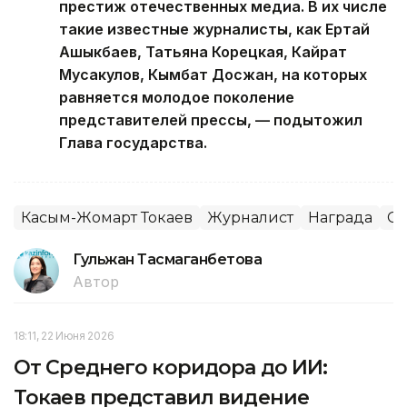
престиж отечественных медиа. В их числе
такие известные журналисты, как Ертай
Ашыкбаев, Татьяна Корецкая, Кайрат
Мусакулов, Кымбат Досжан, на которых
равняется молодое поколение
представителей прессы, — подытожил
Глава государства.
Касым-Жомарт Токаев
Журналист
Награда
С
Гульжан Тасмаганбетова
Автор
18:11, 22 Июня 2026
От Среднего коридора до ИИ:
Токаев представил видение