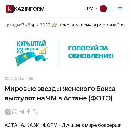
KAZINFORM
РУ
Выборы-2026
Конституционная реформа
Спецп
Тренды:
10:21, 15 Мая 2016
Мировые звезды женского бокса
выступят на ЧМ в Астане (ФОТО)
АСТАНА. КАЗИНФОРМ - Лучшие в мире боксерши