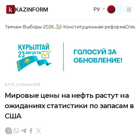
KAZINFORM
РУ
Выборы-2026
Конституционная реформа
Спецп
Тренды:
07:13, 24 Июня 2015
Мировые цены на нефть растут на
ожиданиях статистики по запасам в
США