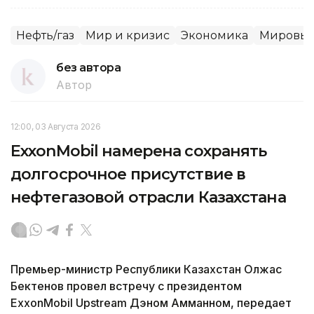
Нефть/газ
Мир и кризис
Экономика
Мировые
без автора
Автор
12:00, 03 Августа 2026
ExxonMobil намерена сохранять
долгосрочное присутствие в
нефтегазовой отрасли Казахстана
Премьер-министр Республики Казахстан Олжас
Бектенов провел встречу с президентом
ExxonMobil Upstream Дэном Амманном, передает