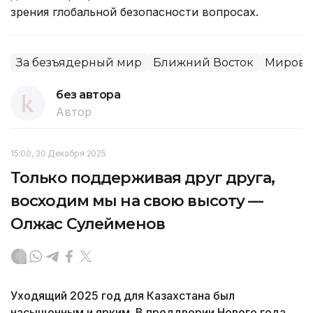
зрения глобальной безопасности вопросах.
За безъядерный мир
Ближний Восток
Мировы
без автора
Автор
15:00, 30 Декабря 2025
Только поддерживая друг друга,
восходим мы на свою высоту —
Олжас Сулейменов
Уходящий 2025 год для Казахстана был
насыщенным и ярким. В преддверии Нового года