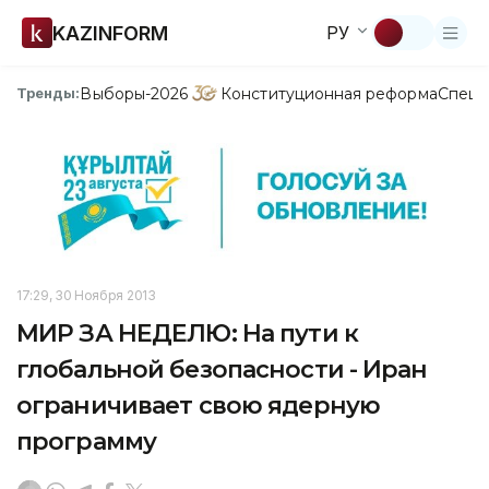
KAZINFORM
РУ
Выборы-2026
Конституционная реформа
Спецп
Тренды:
17:29, 30 Ноября 2013
МИР ЗА НЕДЕЛЮ: На пути к
глобальной безопасности - Иран
ограничивает свою ядерную
программу