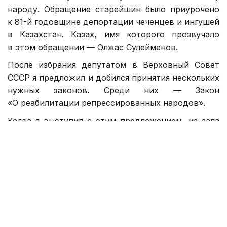
народу. Обращение старейшин было приурочено
к 81-й годовщине депортации чеченцев и ингушей
в Казахстан. Казах, имя которого прозвучало
в этом обращении — Олжас Сулейменов.
После избрания депутатом в Верховный Совет
СССР я предложил и добился принятия нескольких
нужных законов. Среди них — Закон
«О реабилитации репрессированных народов».
Когда я выступил с этим предложением, из зала
поднялся юрист и заявил: «То, что
Вы предлагаете — юридически неграмотно.
Реабилитировать можно отдельную личность,
но не целые народы!»
Я ответил: «Значит, репрессировать целые
народы можно, а реабилитировать нельзя?»
За Закон проголосовали сразу и через некоторое