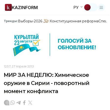
KAZINFORM
РУ
Выборы-2026
Конституционная реформа
Спецп
Тренды:
12:57, 27 Апреля 2013
МИР ЗА НЕДЕЛЮ: Химическое
оружие в Сирии - поворотный
момент конфликта