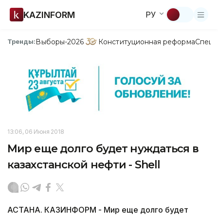
KAZINFORM
РУ
Выборы-2026
Конституционная реформа
Спецп
Тренды:
13:06, 06 Июня 2018
Мир еще долго будет нуждаться в
казахстанской нефти - Shell
АСТАНА. КАЗИНФОРМ - Мир еще долго будет