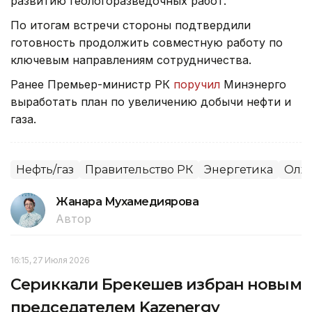
развитию геологоразведочных работ.
По итогам встречи стороны подтвердили
готовность продолжить совместную работу по
ключевым направлениям сотрудничества.
Ранее Премьер-министр РК
поручил
Минэнерго
выработать план по увеличению добычи нефти и
газа.
Нефть/газ
Правительство РК
Энергетика
Олжа
Жанара Мухамедиярова
Автор
16:15, 27 Июля 2026
Сериккали Брекешев избран новым
председателем Kazenergy