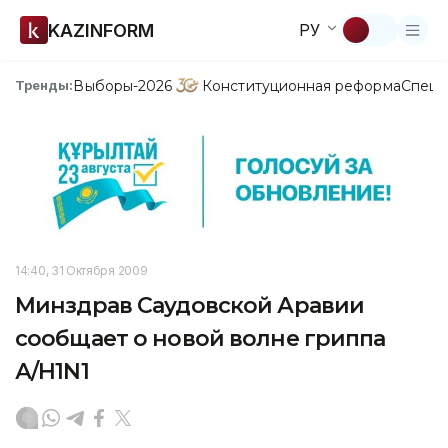
KAZINFORM
РУ
Выборы-2026
Конституционная реформа
Спецп
Тренды:
14:40, 31 Октября 2009
Минздрав Саудовской Аравии
сообщает о новой волне гриппа
А/H1N1