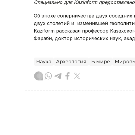
Специально для Kazinform предоставлено
Об эпохе соперничества двух соседних 
двух столетий и изменившей геополитич
Kaziform рассказал профессор Казахско
Фараби, доктор исторических наук, ака
Наука
Археология
В мире
Мировы
Жанара Мухамедиярова
Автор
05:57, 06 Августа 2026