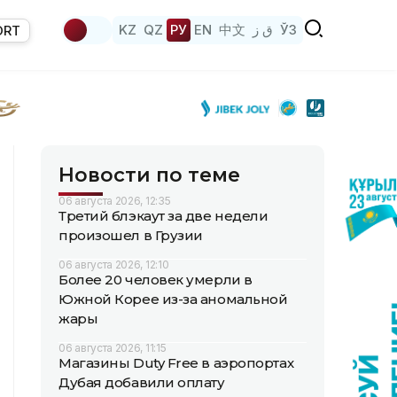
KZ
QZ
РУ
EN
中文
ق ز
ЎЗ
ORT
Новости по теме
06 августа 2026, 12:35
Третий блэкаут за две недели
произошел в Грузии
06 августа 2026, 12:10
Более 20 человек умерли в
Южной Корее из-за аномальной
жары
06 августа 2026, 11:15
Магазины Duty Free в аэропортах
Дубая добавили оплату