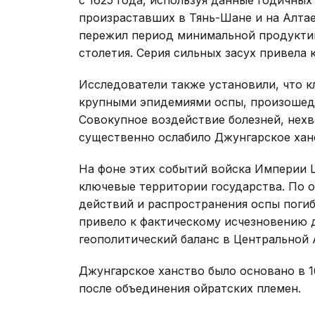
с 1625 года, используя данные годичных
произраставших в Тянь-Шане и на Алтае.
пережил период минимальной продуктив
столетия. Серия сильных засух привела
Исследователи также установили, что к
крупными эпидемиями оспы, произошедш
Совокупное воздействие болезней, нех
существенно ослабило Джунгарское хан
На фоне этих событий войска Империи Ц
ключевые территории государства. По о
действий и распространения оспы погиб
привело к фактическому исчезновению 
геополитический баланс в Центральной 
Джунгарское ханство было основано в 1
после объединения ойратских племен.