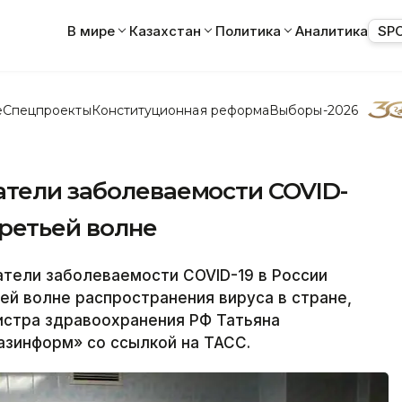
В мире
Казахстан
Политика
Аналитика
SP
е
Спецпроекты
Конституционная реформа
Выборы-2026
атели заболеваемости COVID-
третьей волне
тели заболеваемости COVID-19 в России
й волне распространения вируса в стране,
истра здравоохранения РФ Татьяна
азинформ» со ссылкой на ТАСС.