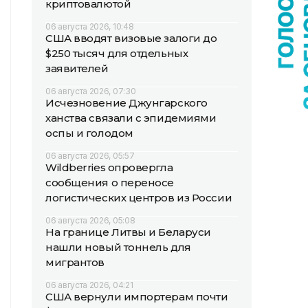
криптовалютой
06 августа 2026, 10:48
США вводят визовые залоги до
$250 тысяч для отдельных
заявителей
06 августа 2026, 07:30
Исчезновение Джунгарского
ханства связали с эпидемиями
оспы и голодом
06 августа 2026, 05:57
Wildberries опровергла
сообщения о переносе
логистических центров из России
06 августа 2026, 05:08
На границе Литвы и Беларуси
нашли новый тоннель для
мигрантов
06 августа 2026, 04:21
США вернули импортерам почти