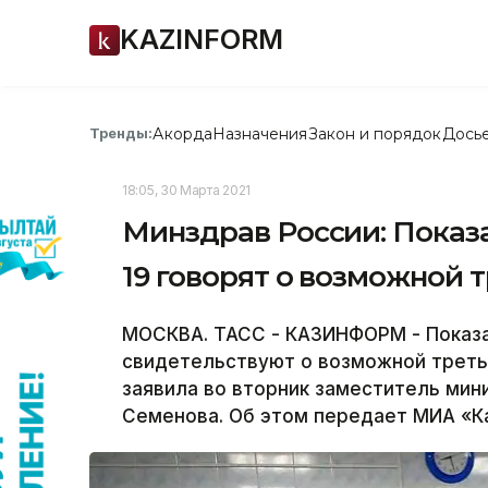
KAZINFORM
Акорда
Назначения
Закон и порядок
Дось
Тренды:
18:05, 30 Марта 2021
Минздрав России: Показ
19 говорят о возможной 
МОСКВА. ТАСС - КАЗИНФОРМ - Показа
свидетельствуют о возможной третье
заявила во вторник заместитель мин
Семенова. Об этом передает МИА «К