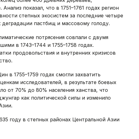
 колец более 400 древних деревьев,
 Анализ показал, что в 1751–1761 годах регион
ности степных экосистем за последние четыре
 к деградации пастбищ и массовому голоду.
лиматические потрясения совпали с двумя
ими в 1743–1744 и 1755–1758 годах.
ватки продовольствия и внутренних кризисов
ство.
ин в 1755–1759 годах смогли захватить
ценкам исследователей, в результате боевых
ло от 70% до 80% населения ханства, что
джунгар как политической силы и изменило
Азии.
635 году в степных районах Центральной Азии