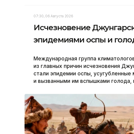
07:30, 06 Августа 2026
Исчезновение Джунгарско
эпидемиями оспы и гол
Международная группа климатологов 
из главных причин исчезновения Джун
стали эпидемии оспы, усугубленные
и вызванными им вспышками голода, 