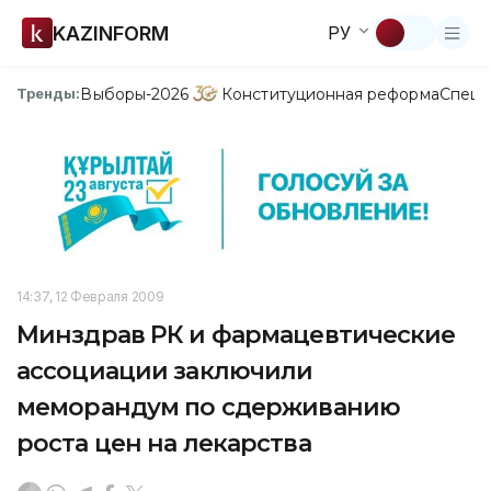
KAZINFORM
РУ
Выборы-2026
Конституционная реформа
Спецп
Тренды:
14:37, 12 Февраля 2009
Минздрав РК и фармацевтические
ассоциации заключили
меморандум по сдерживанию
роста цен на лекарства