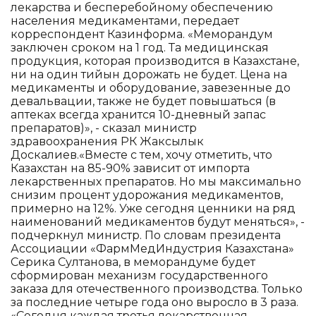
лекарства и бесперебойному обеспечению
населения медикаментами, передает
корреспондент Казинформа. «Меморандум
заключен сроком на 1 год. Та медицинская
продукция, которая производится в Казахстане,
ни на один тийын дорожать не будет. Цена на
медикаменты и оборудование, завезенные до
девальвации, также не будет повышаться (в
аптеках всегда хранится 10-дневный запас
препаратов)», - сказал министр
здравоохранения РК Жаксылык
Доскалиев.«Вместе с тем, хочу отметить, что
Казахстан на 85-90% зависит от импорта
лекарственных препаратов. Но мы максимально
снизим процент удорожания медикаментов,
примерно на 12%. Уже сегодня ценники на ряд
наименований медикаментов будут меняться», -
подчеркнул министр. По словам президента
Ассоциации «ФармМедИндустрия Казахстана»
Серика Султанова, в меморандуме будет
сформирован механизм государственного
заказа для отечественного производства. Только
за последние четыре года оно выросло в 3 раза.
«Сегодня каждая третья лекарственная