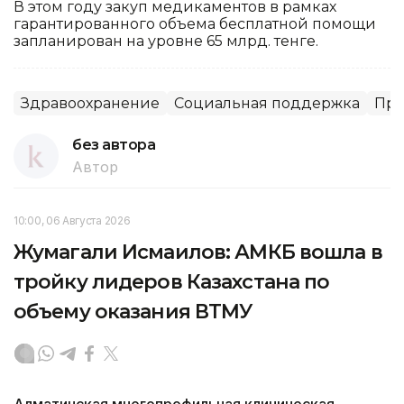
В этом году закуп медикаментов в рамках
гарантированного объема бесплатной помощи
запланирован на уровне 65 млрд. тенге.
Здравоохранение
Социальная поддержка
Пре
без автора
Автор
10:00, 06 Августа 2026
Жумагали Исмаилов: АМКБ вошла в
тройку лидеров Казахстана по
объему оказания ВТМУ
Алматинская многопрофильная клиническая