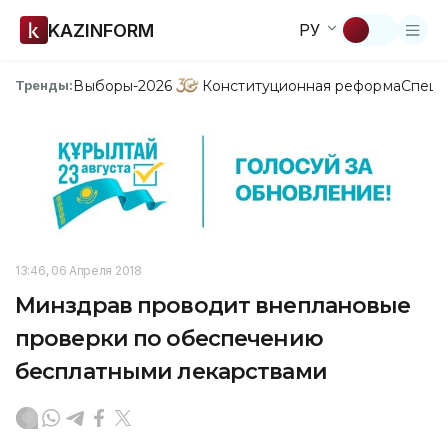
KAZINFORM
РУ
Выборы-2026
Конституционная реформа
Спецп
Тренды:
13:46, 06 Апреля 2018
Минздрав проводит внеплановые
проверки по обеспечению
бесплатными лекарствами