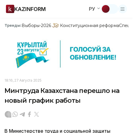
KAZINFORM
РУ
Выборы-2026
Конституционная реформа
Спецп
Тренды:
18:16, 27 Августа 2025
Минтруда Казахстана перешло на
новый график работы
В Министерстве труда и социальной защиты