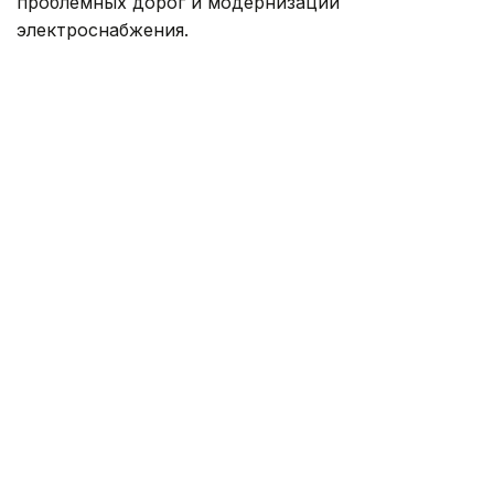
проблемных дорог и модернизации
электроснабжения.
Фото: Руслан Мухамедьяров /Kazinform
— Мы понимаем, что проблемы дачных
обществ копились годами и решить их
одномоментно невозможно. Поэтому
сейчас рассматриваются варианты