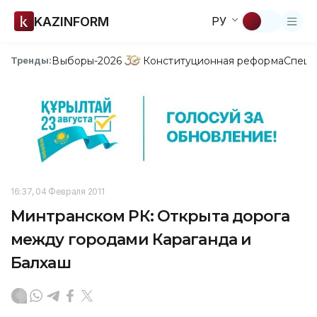
KAZINFORM
РУ
Выборы-2026
Конституционная реформа
Спецп
Тренды:
16:37, 04 Февраля 2011
Минтранском РК: Открыта дорога
между городами Караганда и
Балхаш