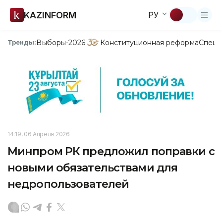
KAZINFORM
РУ
Выборы-2026
Конституционная реформа
Спецп
Тренды:
14:19, 06 Апреля 2026
Минпром РК предложил поправки с
новыми обязательствами для
недропользователей