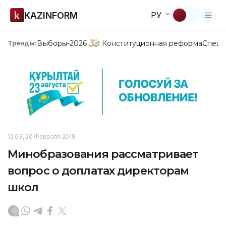
KAZINFORM
РУ
Выборы-2026
Конституционная реформа
Спецп
Тренды:
12:03, 20 Февраля 2018
Минобразования рассматривает
вопрос о доплатах директорам
школ