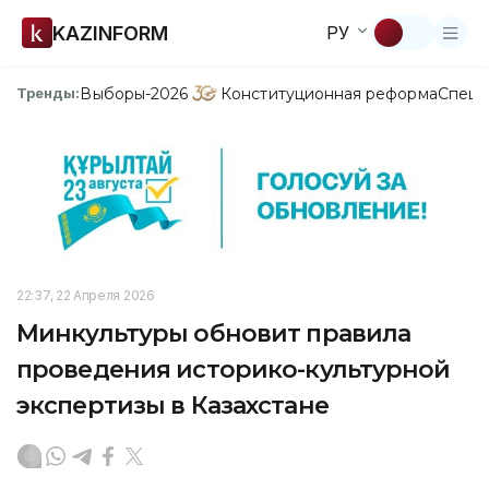
KAZINFORM
РУ
Выборы-2026
Конституционная реформа
Спецп
Тренды:
22:37, 22 Апреля 2026
Минкультуры обновит правила
проведения историко-культурной
экспертизы в Казахстане