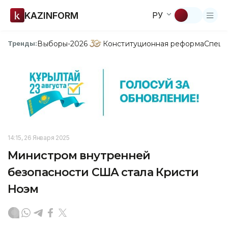
KAZINFORM
РУ
Выборы-2026
Конституционная реформа
Спецп
Тренды:
14:15, 26 Января 2025
Министром внутренней
безопасности США стала Кристи
Ноэм