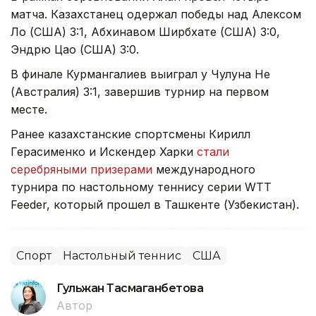
матча. Казахстанец одержал победы над Алексом
Ло (США) 3:1, Абхинавом Ширбхате (США) 3:0,
Эндрю Цао (США) 3:0.
В финале Курмангалиев выиграл у Чулуна Не
(Австралия) 3:1, завершив турнир на первом
месте.
Ранее казахстанские спортсмены Кирилл
Герасименко и Искендер Харки
стали
серебряными призерами
международного
турнира по настольному теннису серии WTT
Feeder, который прошел в Ташкенте (Узбекистан).
Спорт
Настольный теннис
США
Гульжан Тасмаганбетова
Автор