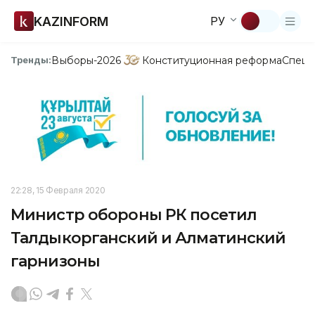
KAZINFORM
РУ
Выборы-2026
Конституционная реформа
Спецп
Тренды:
22:28, 15 Февраля 2020
Министр обороны РК посетил
Талдыкорганский и Алматинский
гарнизоны