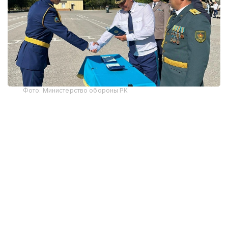
Фото: Министерство обороны РК
В этом году первое офицерское звание получили
12 выпускников-интернов. По завершении
обучения им вручены дипломы Военного
института Сил воздушной обороны и Западно-
Казахстанского медицинского университета
имени Марата Оспанова, что подтверждает
получение одновременно военного и высшего
медицинского образования.
Начальник Военного института Сил воздушной