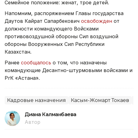
Семейное положение: женат, трое детей.
Напомним, распоряжением Главы государства
Даутов Кайрат Сапарбекович
освобожден
от
должности командующего Войсками
противовоздушной обороны Сил воздушной
обороны Вооруженных Сил Республики
Казахстан.
Ранее
сообщалось
о том, что назначены
командующие Десантно-штурмовыми войсками и
РгК «Астана».
Кадровые назначения
Касым-Жомарт Токаев
А
Диана Калманбаева
Автор