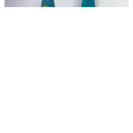
Фото: Министерство обороны РК
Кайрат Даутов родился в поселке Затобольск
Кустанайской области. Окончил Нижегородское
высшее зенитное ракетное командное училище
ПВО по специальности «Командная тактическая
войск противовоздушной обороны». Также
окончил военную академию воздушно-
космической обороны имени Маршала Советского