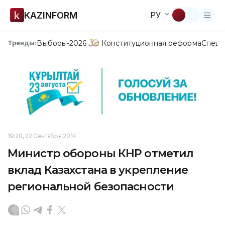
KAZINFORM
РУ
Выборы-2026
Конституционная реформа
Спецп
Тренды:
19:20, 22 Сентября 2014
Министр обороны КНР отметил
вклад Казахстана в укрепление
региональной безопасности