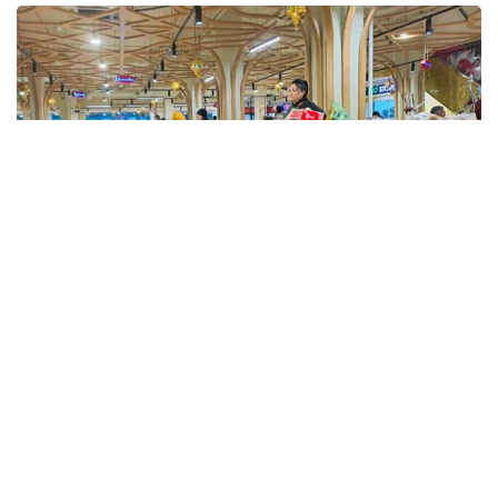
Фото: Kazinform
Такие данные были озвучены на совещании
по вопросам стабилизации цен на социально
значимые продовольственные товары и инфляции
под председательством заместителя Премьер-
министра — министра национальной экономики