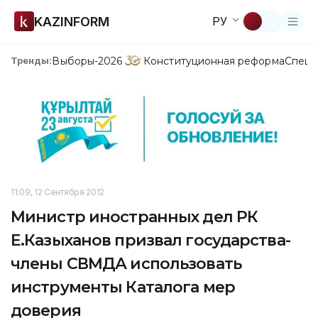
KAZINFORM
РУ
Выборы-2026
Конституционная реформа
Спецп
Тренды:
11:09, 12 Сентября 2012
Министр иностранных дел РК
Е.Казыханов призвал государства-
члены СВМДА использовать
инструменты Каталога мер
доверия