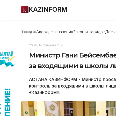
KAZINFORM
Акорда
Назначения
Закон и порядок
Дось
Тренды:
20:20, 14 Февраля 2023
Министр Гани Бейсембае
за входящими в школы 
АСТАНА.КАЗИНФОРМ - Министр просв
контроль за входящими в школы лиц
«Казинформ».