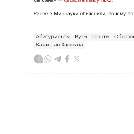
Ранее в Миннауки
объяснили, п
очему по
Абитуриенты
Вузы
Гранты
Образо
Казахстан Халкына
Гульжан Тасмаганбетова
Автор
13:34, 08 Августа 2026
Центр помощи студентам