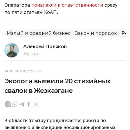
Оператора
привлекли к ответственности
сразу
по пяти статьям КоАП.
Малый и средний бизнес
Закон и порядок
Рег
Алексей Поляков
Автор
14:00, 06 Августа 2026
Экологи выявили 20 стихийных
свалок в Жезказгане
В области Ұлытау продолжается работа по
выявлению и ликвидации несанкционированных