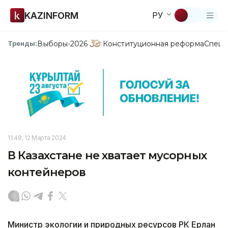
KAZINFORM
РУ
Выборы-2026
Конституционная реформа
Спецп
Тренды:
11:48, 12 Марта 2024
В Казахстане не хватает мусорных
контейнеров
Министр экологии и природных ресурсов РК Ерлан