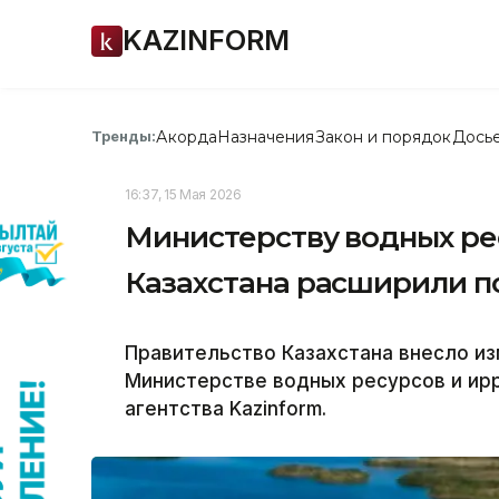
KAZINFORM
Акорда
Назначения
Закон и порядок
Дось
Тренды:
16:37, 15 Мая 2026
Министерству водных ре
Казахстана расширили 
Правительство Казахстана внесло из
Министерстве водных ресурсов и ир
агентства Kazinform.