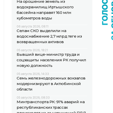
На орошение земель из
водохранилищ Иртышского
бассейна направят 160 млн
кубометров воды
06 августа 2026, 08:11
Селам СКО выделили на
водоснабжение 2,7 млрд теңге из
возвращенных активов
05 августа 2026, 18:21
Бывший вице-министр труда и
соцзащиты населения РК получил
новую должность
05 августа 2026, 14:33
Семь железнодорожных вокзалов
модернизируют в Актюбинской
области
05 августа 2026, 08:33
Минтранспорта РК: 91% аварий на
республиканских трассах
происходят из-за нарушений ПДД