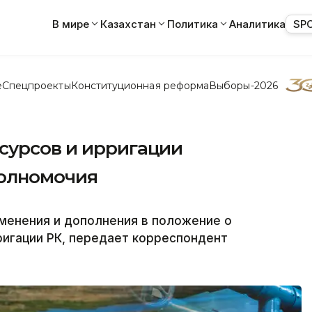
В мире
Казахстан
Политика
Аналитика
SP
е
Спецпроекты
Конституционная реформа
Выборы-2026
сурсов и ирригации
полномочия
менения и дополнения в положение о
ригации РК, передает корреспондент