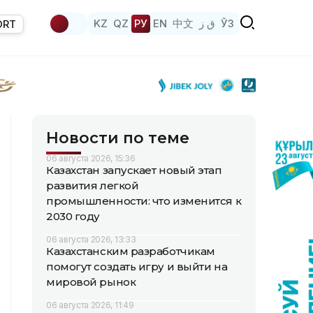
KZ
QZ
РУ
EN
中文
ق ز
ЎЗ
ORT
Новости по теме
06 августа 2026, 15:36
Казахстан запускает новый этап
развития легкой
промышленности: что изменится к
2030 году
06 августа 2026, 13:33
Казахстанским разработчикам
помогут создать игру и выйти на
мировой рынок
06 августа 2026, 11:49