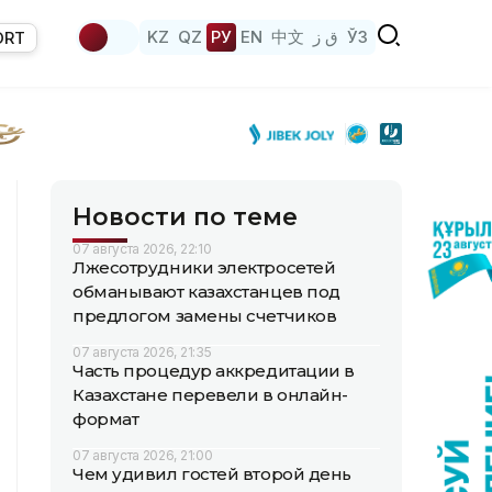
KZ
QZ
РУ
EN
中文
ق ز
ЎЗ
ORT
Новости по теме
07 августа 2026, 22:10
Лжесотрудники электросетей
обманывают казахстанцев под
предлогом замены счетчиков
07 августа 2026, 21:35
Часть процедур аккредитации в
Казахстане перевели в онлайн-
формат
07 августа 2026, 21:00
Чем удивил гостей второй день