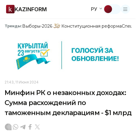
KAZINFORM
РУ
Выборы-2026
Конституционная реформа
Спецп
Тренды:
21:43, 11 Июня 2024
Минфин РК о незаконных доходах:
Сумма расхождений по
таможенным декларациям - $1 млрд