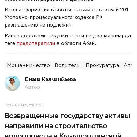
Иная информация в соответствии со статьей 201
Уголовно-процессуального кодекса РК
разглашению не подлежит.
Ранее дорожные закупки почти на два миллиарда
теңге
предотвратили
в области Абай.
Мошенничество
Водители
Прокуратура
Алма
Диана Калманбаева
Автор
12:32, 07 Августа 2026
Возвращенные государству активы
направили на строительство
водопровода в Кызылординской