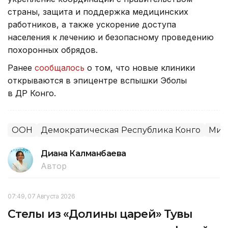
страны, защита и поддержка медицинских
работников, а также ускорение доступа
населения к лечению и безопасному проведению
похоронных обрядов.
Ранее
сообщалось
о том, что новые клиники
открываются в эпицентре вспышки Эболы
в ДР Конго.
ООН
Демократическая Республика Конго
Мир
Диана Калманбаева
Автор
07:49, 07 Августа 2026
Стелы из «Долины царей» Тувы