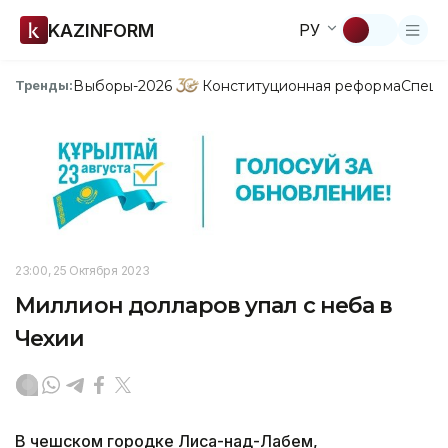
KAZINFORM
РУ
Выборы-2026
Конституционная реформа
Спецп
Тренды:
23:00, 25 Октября 2023
Миллион долларов упал с неба в
Чехии
В чешском городке Лиса-над-Лабем,