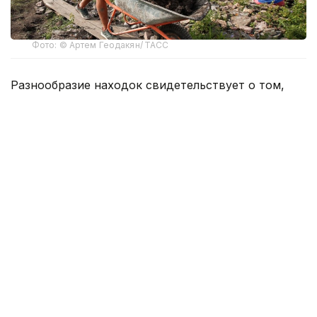
Фото: © Артем Геодакян/ ТАСС
Разнообразие находок свидетельствует о том,
что здесь были собраны люди из далеких
регионов — этот памятник переходной эпохи
фиксирует момент культурной трансформации,
сообщил на пресс-конференции в ТАСС
руководитель комплексной археолого-
географической экспедиции «Туннуг», научный
сотрудник ИИМК РАН Тимур Садыков.
— В этом году у нас есть две стелы,
которые абсолютно не имеют, по крайней
мере, точных аналогов. Это разнообразие,
которое находится в наших раскопках, —
в какой-то момент, когда этим разным